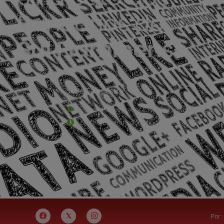
Sede Campestre:
Estrada Governador Chagas Freitas – 3.780 – C
De terça-feira a domingo, das 9h às 17h
Por: