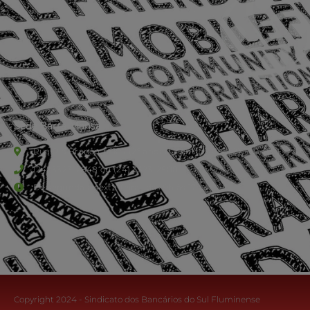
Sede Barra Mansa
Rua Rio Branco, nº107 (2º andar), Centro - Cep: 27.330-030
(24) 3323-2848 ou (24) 3323-2500
De segunda à sexta-feira , das 9h às 17h.
Copyright 2024 - Sindicato dos Bancários do Sul Fluminense