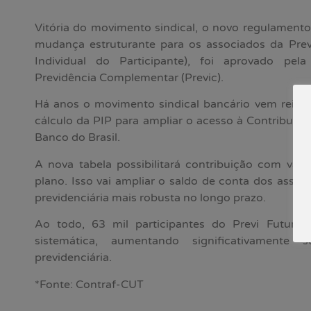
Vitória do movimento sindical, o novo regulament
mudança estruturante para os associados da Prev
Individual do Participante), foi aprovado pel
Previdência Complementar (Previc).
Há anos o movimento sindical bancário vem reivin
cálculo da PIP para ampliar o acesso à Contribuiç
Banco do Brasil.
A nova tabela possibilitará contribuição com val
plano. Isso vai ampliar o saldo de conta dos asso
previdenciária mais robusta no longo prazo.
Ao todo, 63 mil participantes do Previ Futuro
sistemática, aumentando significativament
previdenciária.
*Fonte: Contraf-CUT