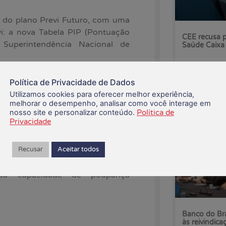
o do plano Previ Futuro, com uma
i: a nova Tabela PIP (Pontuação
CEE recusa p
a Superintendência Nacional de
Saúde Caixa
06/08/2026
dicando melhorias na fórmula de
Política de Privacidade de Dados
ão Adicional com contrapartida do
Utilizamos cookies para oferecer melhor experiência,
melhorar o desempenho, analisar como você interage em
nosso site e personalizar conteúdo.
Política de
ores maiores desde o ingresso no
Privacidade
ciados, resultando em uma reserva
Recusar
Aceitar todos
 serão beneficiados com a nova
e sua capacidade de poupança
Banco do Bra
às reivindica