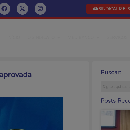
SINDICALIZE-
INÍCIO
O SINDICATO
MEU BANCO
SERVIÇOS
Buscar:
 aprovada
Posts Rece