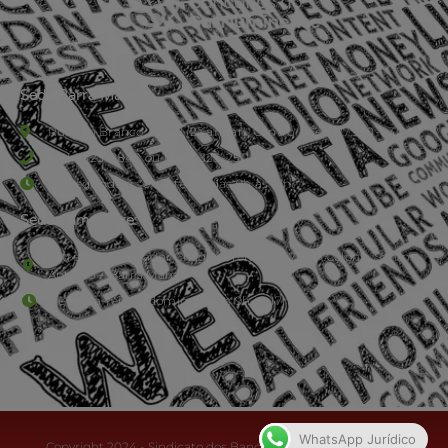
Sede Barra Mansa
Rua Rio Branco, nº107 (2º andar), Centro - Cep: 27.330-030
(24) 3323-2848 ou (24) 3323-2500
De segunda à sexta-feira , das 9h às 17h.
Sede Campestre:
Estrada Governador Chagas Freitas – 3.780 – Colônia Santo
Antônio – Barra Mansa
De terça-feira a domingo, das 9h às 17h
WhatsApp Jurídico
Copyright 2024 - Sindicato dos Bancários do Sul Fluminense