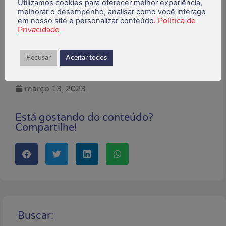
Utilizamos cookies para oferecer melhor experiência,
violência e do assédio no mundo do
melhorar o desempenho, analisar como você interage
trabalho; e a oferta de crédito, por meio de
em nosso site e personalizar conteúdo.
Política de
bancos públicos, a juros reduzidos para
Privacidade
empreendedoras”, conclui Fernanda.
Recusar
Aceitar todos
*Com informações da Contraf-CUT
março 13, 2023
Está gostando do conteúdo?
Compartilhe!
Buscar: