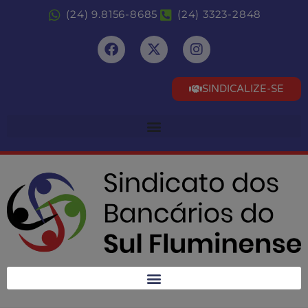
(24) 9.8156-8685
(24) 3323-2848
SINDICALIZE-SE