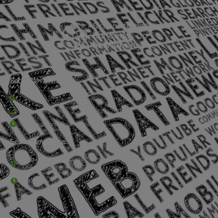
Sede Barra Mansa
Rua Rio Branco, nº107 (2º andar), Centro - Cep: 27.330-030
(24) 3323-2848 ou (24) 3323-2500
De segunda à sexta-feira , das 9h às 17h.
Sede Campestre:
Estrada Governador Chagas Freitas – 3.780 – Colônia Santo
Antônio – Barra Mansa
De terça-feira a domingo, das 9h às 17h