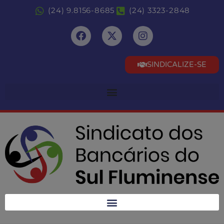
(24) 9.8156-8685
(24) 3323-2848
SINDICALIZE-SE