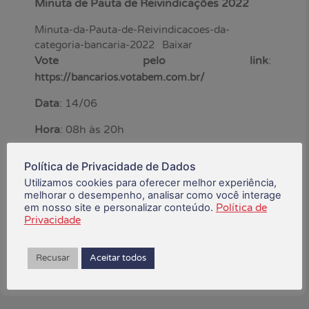
Minuta de Pauta de Reivindicações 2022
Minuta-da-Pauta-de-Reivindicacoes-da-
categoria-bancaria-2022
Baixar
Vote pelo link
:
https://bancarios.votabem.com.br/
Data
: 14/06
Hora
: 08h às 20h
Política de Privacidade de Dados
junho 13, 2022
Utilizamos cookies para oferecer melhor experiência,
melhorar o desempenho, analisar como você interage
em nosso site e personalizar conteúdo.
Política de
Está gostando do conteúdo?
Privacidade
Compartilhe!
Recusar
Aceitar todos