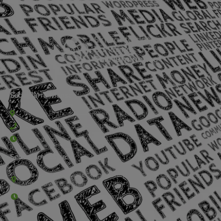
Sede Barra Mansa
Rua Rio Branco, nº107 (2º andar), Centro - Cep: 27.330-030
(24) 3323-2848 ou (24) 3323-2500
De segunda à sexta-feira , das 9h às 17h.
Sede Campestre:
Estrada Governador Chagas Freitas – 3.780 – Colônia Santo
Antônio – Barra Mansa
De terça-feira a domingo, das 9h às 17h