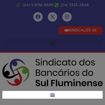
(24) 9.8156-8685
(24) 3323-2848
SINDICALIZE-SE