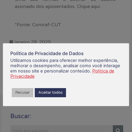
assinado dos aposentados.
.
Clique aqui
*Fonte: Contraf-CUT
janeiro 28, 2025
Política de Privacidade de Dados
Está gostando do conteúdo?
Utilizamos cookies para oferecer melhor experiência,
Compartilhe!
melhorar o desempenho, analisar como você interage
em nosso site e personalizar conteúdo.
Política de
Privacidade
Recusar
Aceitar todos
Buscar: