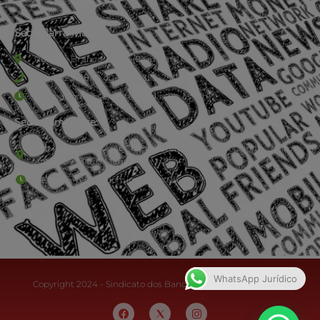
Sede Barra Mansa
Rua Rio Branco, nº107 (2º andar), Centro - Cep: 27.330-030
(24) 3323-2848 ou (24) 3323-2500
De segunda à sexta-feira , das 9h às 17h.
Sede Campestre:
Estrada Governador Chagas Freitas – 3.780 – Colônia Santo
Antônio – Barra Mansa
De terça-feira a domingo, das 9h às 17h
WhatsApp Jurídico
Copyright 2024 - Sindicato dos Bancários do Sul Fluminense