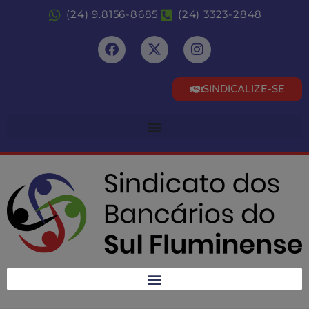
(24) 9.8156-8685
(24) 3323-2848
SINDICALIZE-SE