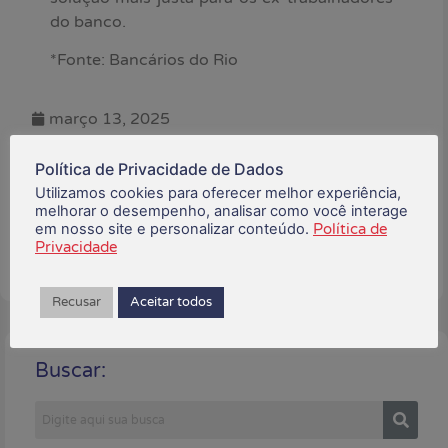
do banco.
*Fonte: Bancários do Rio
março 13, 2025
Política de Privacidade de Dados
Está gostando do conteúdo?
Utilizamos cookies para oferecer melhor experiência,
Compartilhe!
melhorar o desempenho, analisar como você interage
em nosso site e personalizar conteúdo.
Política de
Privacidade
Recusar
Aceitar todos
Buscar: