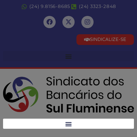
(24) 9.8156-8685
(24) 3323-2848
SINDICALIZE-SE