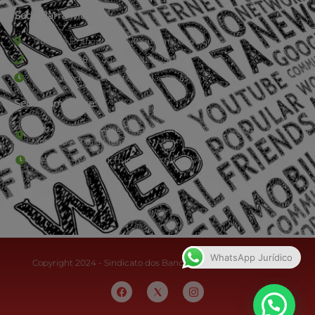
Sede Barra Mansa
Rua Rio Branco, nº107 (2º andar), Centro - Cep: 27.330-030
(24) 3323-2848 ou (24) 3323-2500
De segunda à sexta-feira , das 9h às 17h.
Sede Campestre:
Estrada Governador Chagas Freitas – 3.780 – Colônia Santo
Antônio – Barra Mansa
De terça-feira a domingo, das 9h às 17h
WhatsApp Jurídico
Copyright 2024 - Sindicato dos Bancários do Sul Fluminense