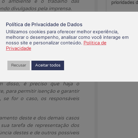
 o ambiente e o trabalho das
prioridades
ndo divulgados pela imprensa.
06/08/2026
xa precisam sanar os problemas
Política de Privacidade de Dados
lo que esperamos de uma empresa
Utilizamos cookies para oferecer melhor experiência,
aranta a saúde das empregadas e
melhorar o desempenho, analisar como você interage em
nosso site e personalizar conteúdo.
Política de
Privacidade
moral e sexual, defendemos que
ado por número igual de membros
Recusar
Aceitar todos
gadas e empregados e, não pelo
r sete membros, com apenas um
m disso, é preciso que haja o
 para permitir isenção e garantir
 se for o caso, os responsáveis
amento deste e dos demais casos
 sua tarefa de representação dos
cia destes e de outros possíveis