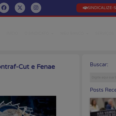
SINDICALIZE-
INÍCIO
O SINDICATO
MEU BANCO
SERVIÇOS
Buscar:
ontraf-Cut e Fenae
Posts Rece