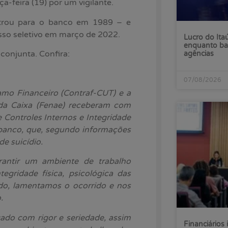
a-feira (19) por um vigilante.
entrou para o banco em 1989 – e
esso seletivo em março de 2022.
Lucro do Ita
enquanto ba
conjunta. Confira:
agências
07/08/2026
mo Financeiro (Contraf-CUT) e a
da Caixa (Fenae) receberam com
de Controles Internos e Integridade
banco, que, segundo informações
e suicídio.
rantir um ambiente de trabalho
egridade física, psicológica das
ndo, lamentamos o ocorrido e nos
.
gado com rigor e seriedade, assim
Financiários 