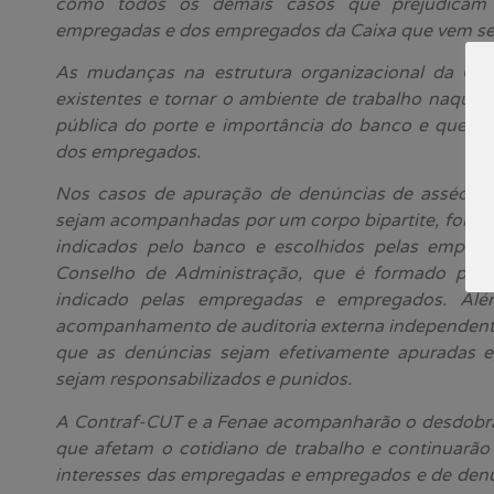
como todos os demais casos que prejudicam
empregadas e dos empregados da Caixa que vem se
As mudanças na estrutura organizacional da Cai
existentes e tornar o ambiente de trabalho naqui
pública do porte e importância do banco e que g
dos empregados.
Nos casos de apuração de denúncias de assédio 
sejam acompanhadas por um corpo bipartite, form
indicados pelo banco e escolhidos pelas empre
Conselho de Administração, que é formado po
indicado pelas empregadas e empregados. Alé
acompanhamento de auditoria externa independente,
que as denúncias sejam efetivamente apuradas e,
sejam responsabilizados e punidos.
A Contraf-CUT e a Fenae acompanharão o desdobr
que afetam o cotidiano de trabalho e continuarão
interesses das empregadas e empregados e de denún