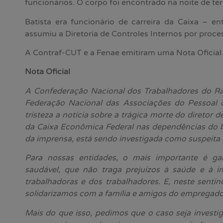
funcionários. O corpo foi encontrado na noite de terç
Batista era funcionário de carreira da Caixa – 
assumiu a Diretoria de Controles Internos por proc
A Contraf-CUT e a Fenae emitiram uma Nota Oficial 
Nota Oficial
A Confederação Nacional dos Trabalhadores do Ra
Federação Nacional das Associações do Pessoal 
tristeza a notícia sobre a trágica morte do diretor 
da Caixa Econômica Federal nas dependências do 
da imprensa, está sendo investigada como suspeita d
Para nossas entidades, o mais importante é ga
saudável, que não traga prejuízos à saúde e à int
trabalhadoras e dos trabalhadores. E, neste senti
solidarizamos com a família e amigos do empregado
Mais do que isso, pedimos que o caso seja investi