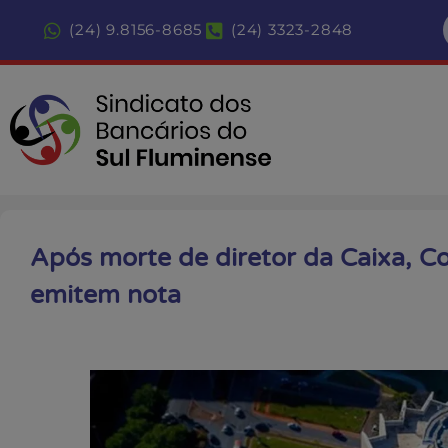
(24) 9.8156-8685
(24) 3323-2848
Após morte de diretor da Caixa, C
emitem nota