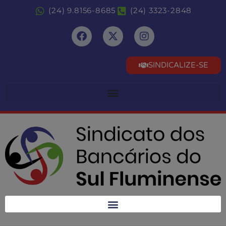
(24) 9.8156-8685
(24) 3323-2848
SINDICALIZE-SE