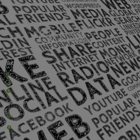
Sede Barra Mansa
Rua Rio Branco, nº107 (2º andar), Centro - Cep: 27.330-030
(24) 3323-2848 ou (24) 3323-2500
De segunda à sexta-feira , das 9h às 17h.
Sede Campestre:
Estrada Governador Chagas Freitas – 3.780 – Colônia Santo
Antônio – Barra Mansa
De terça-feira a domingo, das 9h às 17h