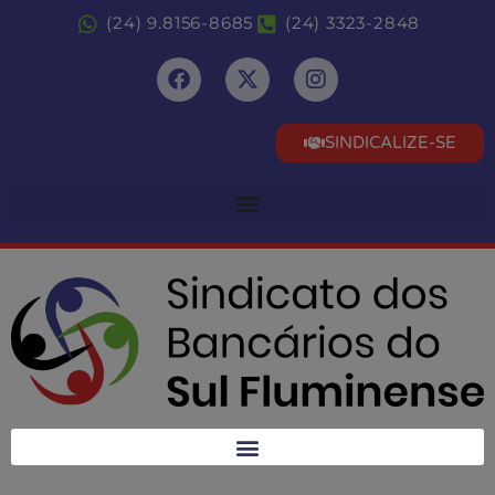
(24) 9.8156-8685
(24) 3323-2848
SINDICALIZE-SE