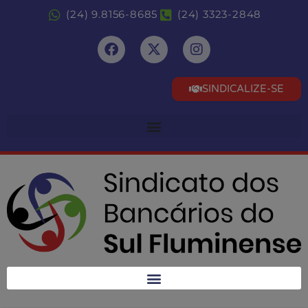
(24) 9.8156-8685
(24) 3323-2848
SINDICALIZE-SE