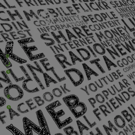
Sede Barra Mansa
Rua Rio Branco, nº107 (2º andar), Centro - Cep: 27.330-030
(24) 3323-2848 ou (24) 3323-2500
De segunda à sexta-feira , das 9h às 17h.
Sede Campestre:
Estrada Governador Chagas Freitas – 3.780 – Colônia Santo
Antônio – Barra Mansa
De terça-feira a domingo, das 9h às 17h