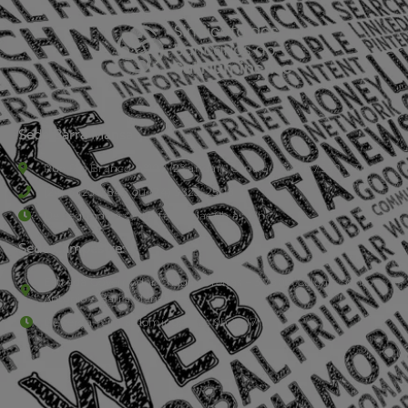
Sede Barra Mansa
Rua Rio Branco, nº107 (2º andar), Centro - Cep: 27.330-030
(24) 3323-2848 ou (24) 3323-2500
De segunda à sexta-feira , das 9h às 17h.
Sede Campestre:
Estrada Governador Chagas Freitas – 3.780 – Colônia Santo
Antônio – Barra Mansa
De terça-feira a domingo, das 9h às 17h