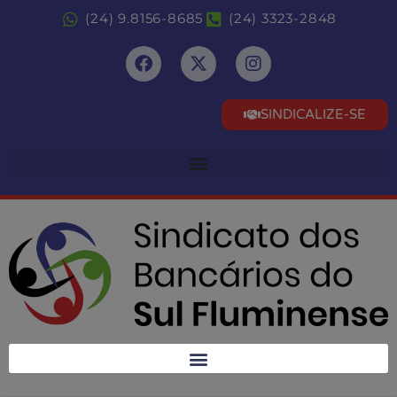
(24) 9.8156-8685
(24) 3323-2848
SINDICALIZE-SE