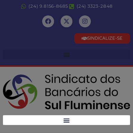
(24) 9.8156-8685
(24) 3323-2848
SINDICALIZE-SE