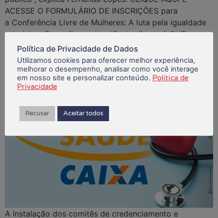
ACESSE O FORMULÁRIO DE INSCRIÇÕES para
a Conferência Livre de Mulheres: A luta pela igualdade
salarial no Ramo financeiro. *Fonte: Contraf-CUT
Política de Privacidade de Dados
Comitês de credenciamento do Saúde Caixa começam a ser
Utilizamos cookies para oferecer melhor experiência,
melhorar o desempenho, analisar como você interage
instalados
em nosso site e personalizar conteúdo.
Política de
Privacidade
Recusar
Aceitar todos
A instalação dos comitês de credenciamento e