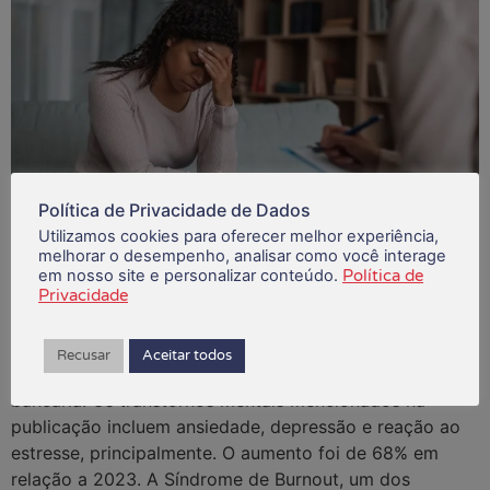
Política de Privacidade de Dados
Utilizamos cookies para oferecer melhor experiência,
melhorar o desempenho, analisar como você interage
O Ministério da Previdência Social divulgou,
em nosso site e personalizar conteúdo.
Política de
recentemente, o número recorde de benefícios
Privacidade
concedidos a trabalhadores em 2024. Foram 470.328
benefícios relacionados a transtornos mentais, número
Recusar
Aceitar todos
que chocou muitas pessoas, menos a categoria
bancária. Os transtornos mentais mencionados na
publicação incluem ansiedade, depressão e reação ao
estresse, principalmente. O aumento foi de 68% em
relação a 2023. A Síndrome de Burnout, um dos