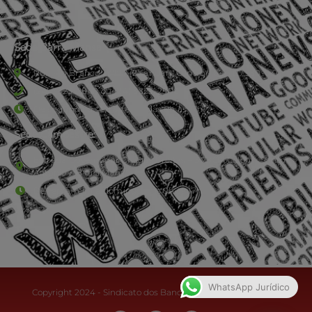
Sede Barra Mansa
Rua Rio Branco, nº107 (2º andar), Centro - Cep: 27.330-030
(24) 3323-2848 ou (24) 3323-2500
De segunda à sexta-feira , das 9h às 17h.
Sede Campestre:
Estrada Governador Chagas Freitas – 3.780 – Colônia Santo
Antônio – Barra Mansa
De terça-feira a domingo, das 9h às 17h
WhatsApp Jurídico
Copyright 2024 - Sindicato dos Bancários do Sul Fluminense