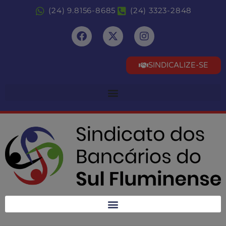
(24) 9.8156-8685
(24) 3323-2848
SINDICALIZE-SE