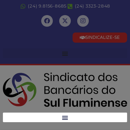
(24) 9.8156-8685
(24) 3323-2848
SINDICALIZE-SE