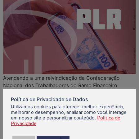
Atendendo a uma reivindicação da Confederação
Nacional dos Trabalhadores do Ramo Financeiro
(Contraf-CUT), o Bradesco anunciou para o próximo
Política de Privacidade de Dados
dia 20 de setembro, o pagamento da primeira parcela
Utilizamos cookies para oferecer melhor experiência,
da Participação nos Lucros e Resultados (PLR). A PLR
melhorar o desempenho, analisar como você interage
dos bancários está definida na Convenção Coletiva de
em nosso site e personalizar conteúdo.
Política de
Trabalho (CCT) 2024/2026, que contém a regra para o
Privacidade
pagamento, a fórmula de cálculo, quem deve receber,
as datas de pagamento etc. O pagamento da PLR é