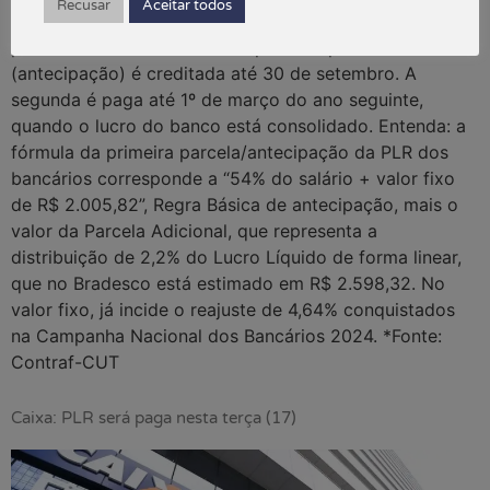
Recusar
Aceitar todos
feito em duas parcelas e o seu valor é determinado
pelo lucro anual do banco. A primeira parcela
(antecipação) é creditada até 30 de setembro. A
segunda é paga até 1º de março do ano seguinte,
quando o lucro do banco está consolidado. Entenda: a
fórmula da primeira parcela/antecipação da PLR dos
bancários corresponde a “54% do salário + valor fixo
de R$ 2.005,82”, Regra Básica de antecipação, mais o
valor da Parcela Adicional, que representa a
distribuição de 2,2% do Lucro Líquido de forma linear,
que no Bradesco está estimado em R$ 2.598,32. No
valor fixo, já incide o reajuste de 4,64% conquistados
na Campanha Nacional dos Bancários 2024. *Fonte:
Contraf-CUT
Caixa: PLR será paga nesta terça (17)