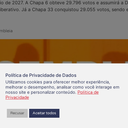
o de 2027. A Chapa 6 obteve 29.796 votos e assumirá a Di
erativo. Já a Chapa 33 conquistou 29.055 votos, sendo el
embleia
Política de Privacidade de Dados
Utilizamos cookies para oferecer melhor experiência,
melhorar o desempenho, analisar como você interage em
nosso site e personalizar conteúdo.
Política de
Privacidade
Recusar
Aceitar todos