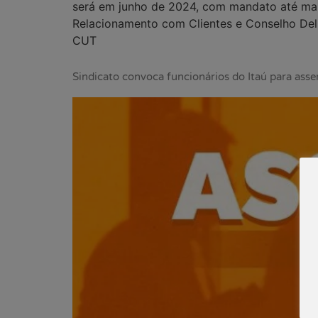
será em junho de 2024, com mandato até mai
Relacionamento com Clientes e Conselho Delib
CUT
Sindicato convoca funcionários do Itaú para ass