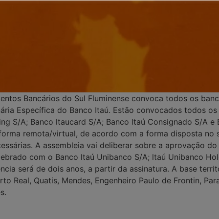
ntos Bancários do Sul Fluminense convoca todos os bancár
inária Específica do Banco Itaú. Estão convocados todos os
ing S/A; Banco ltaucard S/A; Banco ltaú Consignado S/A e 
de forma remota/virtual, de acordo com a forma disposta no
cessárias. A assembleia vai deliberar sobre a aprovação d
elebrado com o Banco ltaú Unibanco S/A; ltaú Unibanco Hol
cia será de dois anos, a partir da assinatura. A base terr
to Real, Quatis, Mendes, Engenheiro Paulo de Frontin, Parac
s.