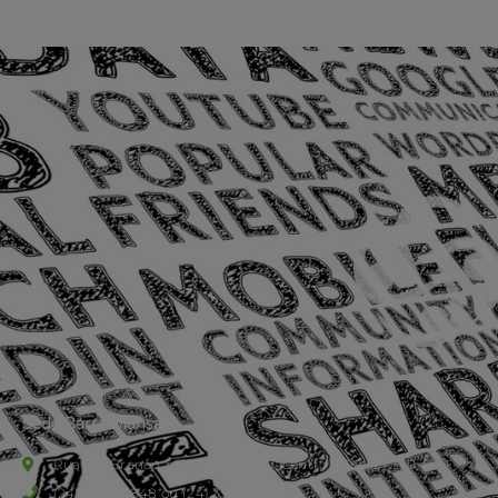
Sede Barra Mansa
Rua Rio Branco, nº107 (2º andar), Centro - Cep: 27.330-030
(24) 3323-2848 ou (24) 3323-2500