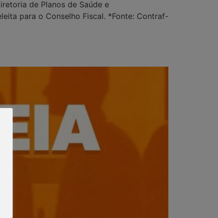
retoria de Planos de Saúde e
eita para o Conselho Fiscal. *Fonte: Contraf-