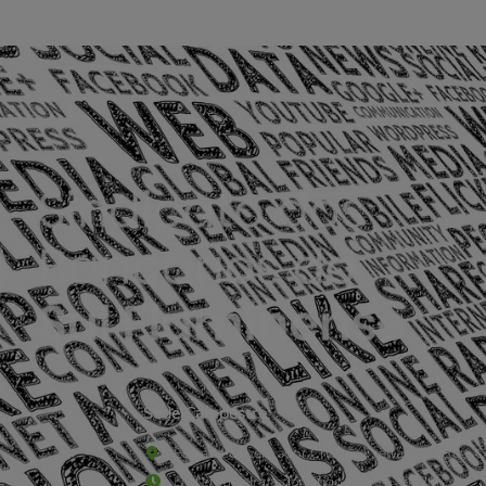
Sede Campestre:
Estrada Governador Chagas Freitas – 3.780 – C
De terça-feira a domingo, das 9h às 17h