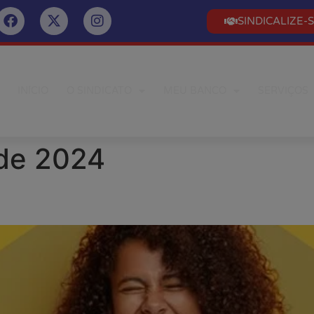
SINDICALIZE-
INÍCIO
O SINDICATO
MEU BANCO
SERVIÇOS
de 2024