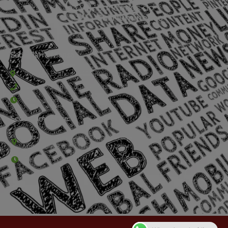
Sede Barra Mansa
Rua Rio Branco, nº107 (2º andar), Centro - Cep: 27.330-030
(24) 3323-2848 ou (24) 3323-2500
De segunda à sexta-feira , das 9h às 17h.
Sede Campestre:
Estrada Governador Chagas Freitas – 3.780 – Colônia Santo
Antônio – Barra Mansa
De terça-feira a domingo, das 9h às 17h