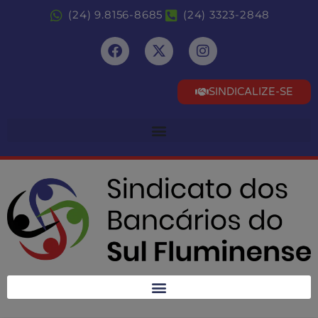
(24) 9.8156-8685
(24) 3323-2848
SINDICALIZE-SE