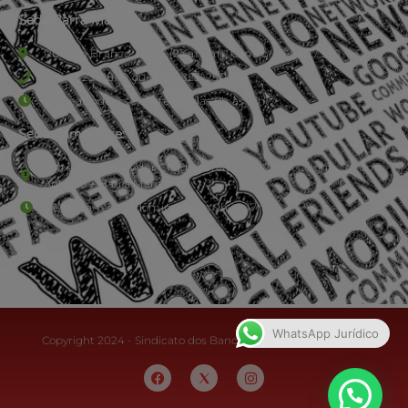
Sede Barra Mansa
Rua Rio Branco, nº107 (2º andar), Centro - Cep: 27.330-030
(24) 3323-2848 ou (24) 3323-2500
De segunda à sexta-feira , das 9h às 17h.
Sede Campestre:
Estrada Governador Chagas Freitas – 3.780 – Colônia Santo
Antônio – Barra Mansa
De terça-feira a domingo, das 9h às 17h
WhatsApp Jurídico
Copyright 2024 - Sindicato dos Bancários do Sul Fluminense