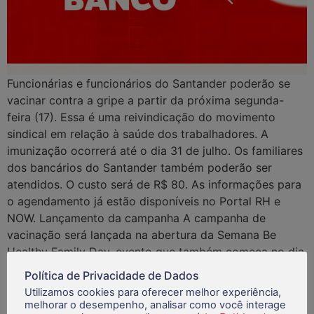
Funcionárias e funcionários do Santander poderão se
vacinar contra a gripe a partir da próxima segunda-
feira (17). Essa é uma reivindicação do movimento
sindical em relação à saúde dos trabalhadores. A
imunização ocorrerá até o dia 31 de julho. Os familiares
dos bancários do Santander também poderão ser
atendidos. O custo será de R$ 80. As informações para
o agendamento já estão disponíveis no Portal RH e
NOW. Lançamento da campanha A campanha de
vacinação será lançada na abertura da Semana Be
Healthy Family Day, evento que também começa no dia
17, com uma ação das 10h às 16h no espelho d´água da
Política de Privacidade de Dados
Torre Santander, na capital paulista.No mesmo dia
Utilizamos cookies para oferecer melhor experiência,
serão realizados aulões em parceria com a Gympass
melhorar o desempenho, analisar como você interage