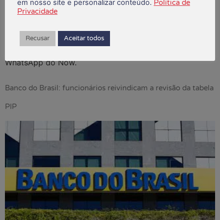
em nosso site e personalizar conteúdo.
Política de
em nove cidades. No Rio, o evento ocorrerá no Aterro
Privacidade
do Flamengo. Mais informações sobre todas as ações
voltadas à saúde estão no “Portal Pessoas”. Os
funcionários que quiserem participar dos aulões em
Recusar
Aceitar todos
parceria com a Gympass devem se inscrever pelo
WhatsApp do Now.
Banco do Brasil: funcionários reivindicam a revisão da tabela
PIP