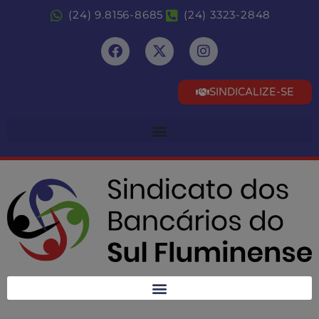
(24) 9.8156-8685
(24) 3323-2848
SINDICALIZE-SE