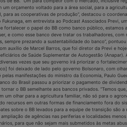
ipos de BB. “Um para competir com o mercado, inclusive r
um orçamento voltado para a área social, para a agricultu
l, para as cooperativas de produção”, destacou o coorde
 Fukunaga, em entrevista ao Podcast Associados Previ, uma 
 de fortalecer o papel do BB como banco público, estamos
r, e como esse banco deve tratar os trabalhadores, com r
s, sempre prezando a sustentabilidade do banco”, pontuou
om auxílio de Marcel Barros, que foi diretor da Previ e ho
eficiários de Saúde Suplementar de Autogestão (Anapar). A
 diversas vezes que seu governo irá priorizar o fortalecime
co] foi deixado de lado pelo governo Bolsonaro, com olhar
é pelas manifestações do ministro da Economia, Paulo Gue
Banco do Brasil passou a priorizar o pagamento de dividen
ra tornar o BB semelhante aos bancos privados. “Temos que
m um olhar para a agricultura familiar, não só para o agr
o recursos em outras formas de financiamento fora do sis
tes sobre o BB levados para a equipe de transição são a 
 ampliação de agências nas periferias e localidades men
onários, para que não sejam mais submetidos às metas ab