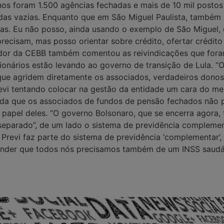
nos foram 1.500 agências fechadas e mais de 10 mil postos
das vazias. Enquanto que em São Miguel Paulista, também 
cas. Eu não posso, ainda usando o exemplo de São Miguel, 
precisam, mas posso orientar sobre crédito, ofertar crédit
enador da CEBB também comentou as reivindicações que for
cionários estão levando ao governo de transição de Lula. 
e agridem diretamente os associados, verdadeiros donos
revi tentando colocar na gestão da entidade um cara do me
inda que os associados de fundos de pensão fechados não 
papel deles. “O governo Bolsonaro, que se encerra agora,
parado”, de um lado o sistema de previdência complement
A Previ faz parte do sistema de previdência ‘complementar
ender que todos nós precisamos também de um INSS saudáve