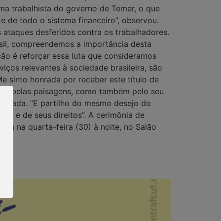
ma trabalhista do governo de Temer, o que
e de todo o sistema financeiro”, observou.
 ataques desferidos contra os trabalhadores.
asil, compreendemos a importância desta
ção é reforçar essa luta que consideramos
ços relevantes à sociedade brasileira, são
e sinto honrada por receber este título de
suas belas paisagens, como também pelo seu
menageada. “E partilho do mesmo desejo do
res e de seus direitos”. A cerimônia de
ada na quarta-feira (30) à noite, no Salão