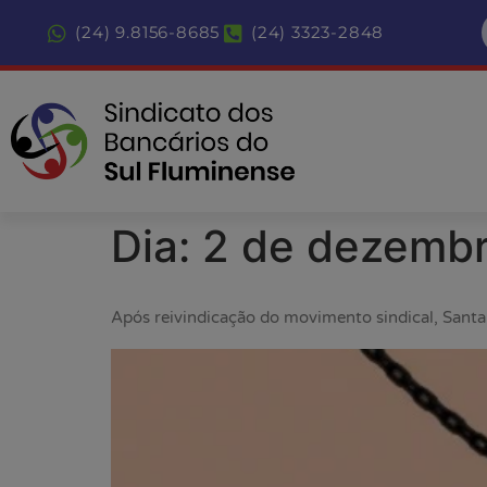
(24) 9.8156-8685
(24) 3323-2848
Dia:
2 de dezemb
Após reivindicação do movimento sindical, Sant