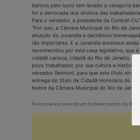
bancos pelo lucro tem levado a categoria ba
foi a derrocada dos direitos das trabalhador
Para o vereador, a presidenta da Contraf-CUT
“Por isso, a Câmara Municipal do Rio de Jan
atuação da Juvandia e decidimos homenageá-l
tão importante. E a Juvandia enobrece ainda 
reconhecidos por esta casa legislativa, que 
cidadã carioca, cidadã do Rio de Janeiro, u
povo trabalhador, por sua cultura e história,
vereador Reimont, para que este título sirva 
entrega do título de Cidadã Honorária do Muni
Nobre da Câmara Municipal do Rio de Janeiro
Funcionários reivindicam fortalecimento do BB p