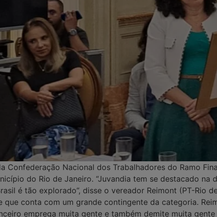
 da Confederação Nacional dos Trabalhadores do Ramo Fina
unicípio do Rio de Janeiro. “Juvandia tem se destacado na 
asil é tão explorado”, disse o vereador Reimont (PT-Rio de
e que conta com um grande contingente da categoria. Reimo
inanceiro emprega muita gente e também demite muita gent