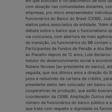
em que solicitam o fortalecimento de dois t
com atuação nas comunidades distantes, com 
empresas, pro micro empreendedor individua
Funcionários do Banco do Brasil (CEBB), João
eleitos pelos associados da entidade. “Além
debate sobre o banco que o funcionalismo que
via concursos, com abertura de mais agência
de transição, os funcionários do BB contam c
Participantes de Fundos de Pensão e dos Ben
ao Planalto depois de 12 anos, Lula declarou
indutor do desenvolvimento social e econômi
Rubens Novaes [ex-presidente do banco], at
seguida, que nos últimos anos a direção do 
juros e reduzindo da carteira de crédito, pa
presidente eleito tem colocado: um banco co
cooperativas de produção, que estão buscand
coordenador da CEBB. Ampliação Outros deba
número de funcionários do banco público e a
que trate com respeito e dignidade os funci