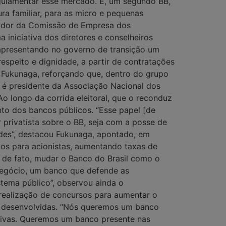
egulamentar esse mercado. E, um segundo BB,
ra familiar, para as micro e pequenas
nador da Comissão de Empresa dos
iniciativa dos diretores e conselheiros
 apresentando no governo de transição um
espeito e dignidade, a partir de contratações
 Fukunaga, reforçando que, dentro do grupo
je é presidente da Associação Nacional dos
o longo da corrida eleitoral, que o reconduz
nto dos bancos públicos. “Esse papel [de
 privatista sobre o BB, seja com a posse de
des”, destacou Fukunaga, apontado, em
dos para acionistas, aumentando taxas de
, de fato, mudar o Banco do Brasil como o
onegócio, um banco que defende as
tema público”, observou ainda o
realização de concursos para aumentar o
os desenvolvidas. “Nós queremos um banco
usivas. Queremos um banco presente nas