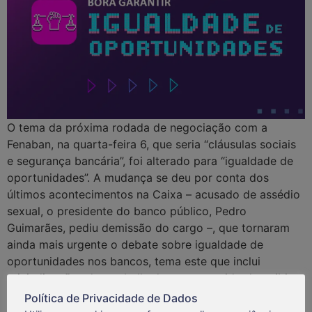
O tema da próxima rodada de negociação com a
Fenaban, na quarta-feira 6, que seria “cláusulas sociais
e segurança bancária”, foi alterado para “igualdade de
oportunidades”. A mudança se deu por conta dos
últimos acontecimentos na Caixa – acusado de assédio
sexual, o presidente do banco público, Pedro
Guimarães, pediu demissão do cargo –, que tornaram
ainda mais urgente o debate sobre igualdade de
oportunidades nos bancos, tema este que inclui
reivindicações dos trabalhadores no sentido de coibir o
assédio sexual e a violência contra as mulheres nas
Política de Privacidade de Dados
agências e departamentos bancários. “As denúncias de