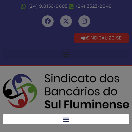
(24) 9.8156-8685
(24) 3323-2848
SINDICALIZE-SE