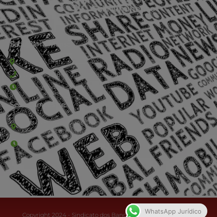
Sede Barra Mansa
Rua Rio Branco, nº107 (2º andar), Centro - Cep: 27.330-030
(24) 3323-2848 ou (24) 3323-2500
De segunda à sexta-feira , das 9h às 17h.
Sede Campestre:
Estrada Governador Chagas Freitas – 3.780 – Colônia Santo
Antônio – Barra Mansa
De terça-feira a domingo, das 9h às 17h
WhatsApp Jurídico
Copyright 2024 - Sindicato dos Bancários do Sul Fluminense