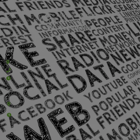
Sede Barra Mansa
Rua Rio Branco, nº107 (2º andar), Centro - Cep: 27.330-030
(24) 3323-2848 ou (24) 3323-2500
De segunda à sexta-feira , das 9h às 17h.
Sede Campestre:
Estrada Governador Chagas Freitas – 3.780 – Colônia Santo
Antônio – Barra Mansa
De terça-feira a domingo, das 9h às 17h