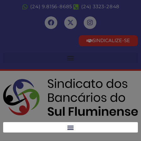
(24) 9.8156-8685
(24) 3323-2848
SINDICALIZE-SE