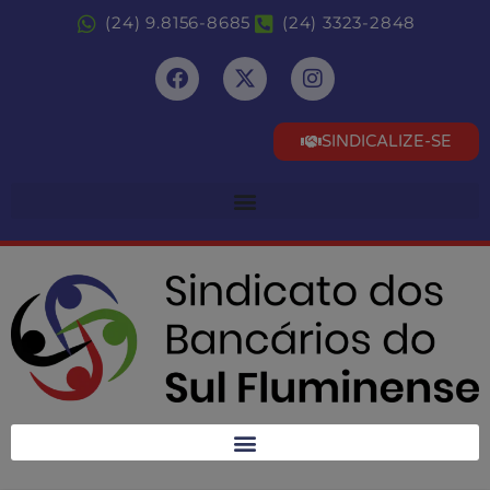
(24) 9.8156-8685
(24) 3323-2848
SINDICALIZE-SE