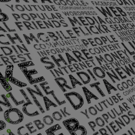
Sede Barra Mansa
Rua Rio Branco, nº107 (2º andar), Centro - Cep: 27.330-030
(24) 3323-2848 ou (24) 3323-2500
De segunda à sexta-feira , das 9h às 17h.
Sede Campestre:
Estrada Governador Chagas Freitas – 3.780 – Colônia Santo
Antônio – Barra Mansa
De terça-feira a domingo, das 9h às 17h