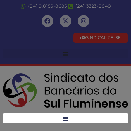
(24) 9.8156-8685
(24) 3323-2848
SINDICALIZE-SE