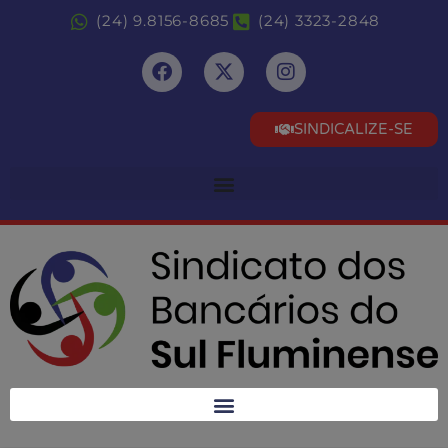
(24) 9.8156-8685
(24) 3323-2848
SINDICALIZE-SE