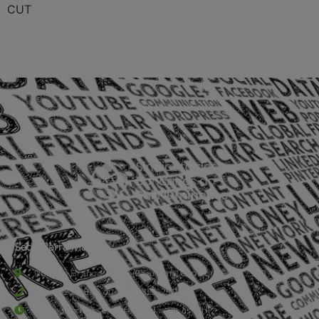
CUT
Sede Barra Mansa
Rua Rio Branco, nº107 (2º andar), Centro - Cep: 27.330-030
(24) 3323-2848 ou (24) 3323-2500
De segunda à sexta-feira , das 9h às 17h.