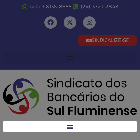
(24) 9.8156-8685
(24) 3323-2848
SINDICALIZE-SE