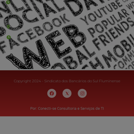
De segunda à sexta-feira , das 9h às 17h.
Sede Campestre:
Estrada Governador Chagas Freitas – 3.780 – Colônia Santo
Antônio – Barra Mansa
De terça-feira a domingo, das 9h às 17h
Copyright 2024 - Sindicato dos Bancários do Sul Fluminense
Por: Conecti-se Consultoria e Serviços de TI