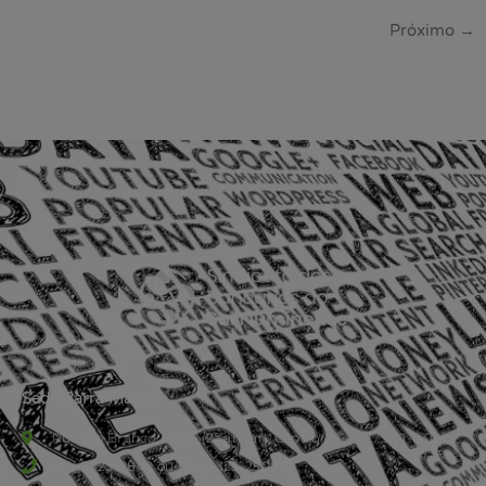
Próximo
→
Sede Barra Mansa
Rua Rio Branco, nº107 (2º andar), Centro - Cep: 27.330-030
(24) 3323-2848 ou (24) 3323-2500